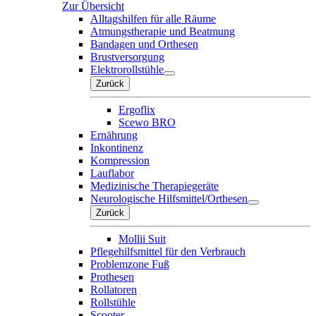
Zur Übersicht
Alltagshilfen für alle Räume
Atmungstherapie und Beatmung
Bandagen und Orthesen
Brustversorgung
Elektrorollstühle
Zurück
Ergoflix
Scewo BRO
Ernährung
Inkontinenz
Kompression
Lauflabor
Medizinische Therapiegeräte
Neurologische Hilfsmittel/Orthesen
Zurück
Mollii Suit
Pflegehilfsmittel für den Verbrauch
Problemzone Fuß
Prothesen
Rollatoren
Rollstühle
Scooter