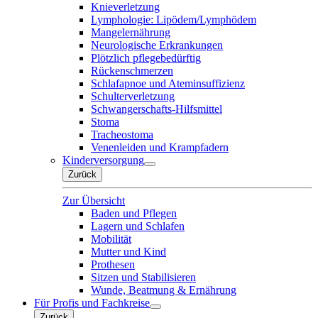
Knieverletzung
Lymphologie: Lipödem/Lymphödem
Mangelernährung
Neurologische Erkrankungen
Plötzlich pflegebedürftig
Rückenschmerzen
Schlafapnoe und Ateminsuffizienz
Schulterverletzung
Schwangerschafts-Hilfsmittel
Stoma
Tracheostoma
Venenleiden und Krampfadern
Kinderversorgung
Zurück
Zur Übersicht
Baden und Pflegen
Lagern und Schlafen
Mobilität
Mutter und Kind
Prothesen
Sitzen und Stabilisieren
Wunde, Beatmung & Ernährung
Für Profis und Fachkreise
Zurück