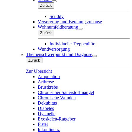
Zurück
Scuddy
Versorgung und Beratung zuhause
Wohnumfeldberatung
Zurück
Individuelle Treppenlifte
Wundversorgung
Themenschwerpunkt und Diagnose
Zurück
Zur Übersicht
Amputation
Arthrose
Brustkrebs
Chronischer Sauerstoffmangel
Chronische Wunden
Dekubitus
Diabetes
Dysmelie
Exoskelett-Ratgeber
Fistel
Inkontinenz