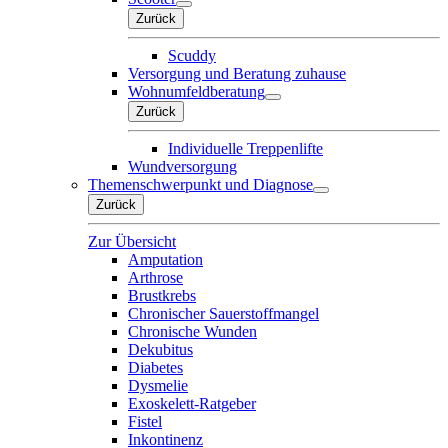
Zurück
Scuddy
Versorgung und Beratung zuhause
Wohnumfeldberatung
Zurück
Individuelle Treppenlifte
Wundversorgung
Themenschwerpunkt und Diagnose
Zurück
Zur Übersicht
Amputation
Arthrose
Brustkrebs
Chronischer Sauerstoffmangel
Chronische Wunden
Dekubitus
Diabetes
Dysmelie
Exoskelett-Ratgeber
Fistel
Inkontinenz