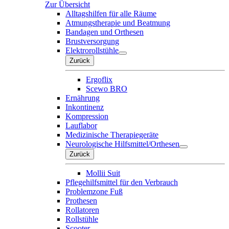
Zur Übersicht
Alltagshilfen für alle Räume
Atmungstherapie und Beatmung
Bandagen und Orthesen
Brustversorgung
Elektrorollstühle
Zurück
Ergoflix
Scewo BRO
Ernährung
Inkontinenz
Kompression
Lauflabor
Medizinische Therapiegeräte
Neurologische Hilfsmittel/Orthesen
Zurück
Mollii Suit
Pflegehilfsmittel für den Verbrauch
Problemzone Fuß
Prothesen
Rollatoren
Rollstühle
Scooter