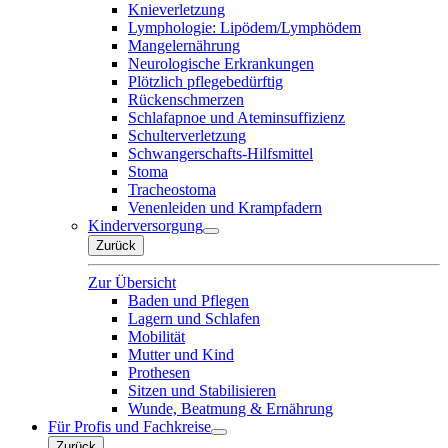
Knieverletzung
Lymphologie: Lipödem/Lymphödem
Mangelernährung
Neurologische Erkrankungen
Plötzlich pflegebedürftig
Rückenschmerzen
Schlafapnoe und Ateminsuffizienz
Schulterverletzung
Schwangerschafts-Hilfsmittel
Stoma
Tracheostoma
Venenleiden und Krampfadern
Kinderversorgung
Zurück
Zur Übersicht
Baden und Pflegen
Lagern und Schlafen
Mobilität
Mutter und Kind
Prothesen
Sitzen und Stabilisieren
Wunde, Beatmung & Ernährung
Für Profis und Fachkreise
Zurück