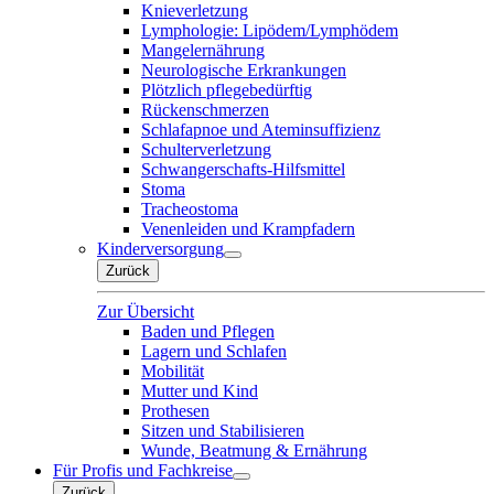
Knieverletzung
Lymphologie: Lipödem/Lymphödem
Mangelernährung
Neurologische Erkrankungen
Plötzlich pflegebedürftig
Rückenschmerzen
Schlafapnoe und Ateminsuffizienz
Schulterverletzung
Schwangerschafts-Hilfsmittel
Stoma
Tracheostoma
Venenleiden und Krampfadern
Kinderversorgung
Zurück
Zur Übersicht
Baden und Pflegen
Lagern und Schlafen
Mobilität
Mutter und Kind
Prothesen
Sitzen und Stabilisieren
Wunde, Beatmung & Ernährung
Für Profis und Fachkreise
Zurück