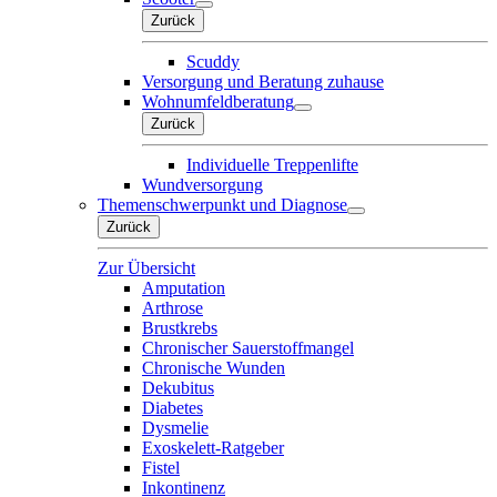
Zurück
Scuddy
Versorgung und Beratung zuhause
Wohnumfeldberatung
Zurück
Individuelle Treppenlifte
Wundversorgung
Themenschwerpunkt und Diagnose
Zurück
Zur Übersicht
Amputation
Arthrose
Brustkrebs
Chronischer Sauerstoffmangel
Chronische Wunden
Dekubitus
Diabetes
Dysmelie
Exoskelett-Ratgeber
Fistel
Inkontinenz