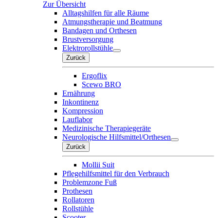
Zur Übersicht
Alltagshilfen für alle Räume
Atmungstherapie und Beatmung
Bandagen und Orthesen
Brustversorgung
Elektrorollstühle
Zurück
Ergoflix
Scewo BRO
Ernährung
Inkontinenz
Kompression
Lauflabor
Medizinische Therapiegeräte
Neurologische Hilfsmittel/Orthesen
Zurück
Mollii Suit
Pflegehilfsmittel für den Verbrauch
Problemzone Fuß
Prothesen
Rollatoren
Rollstühle
Scooter