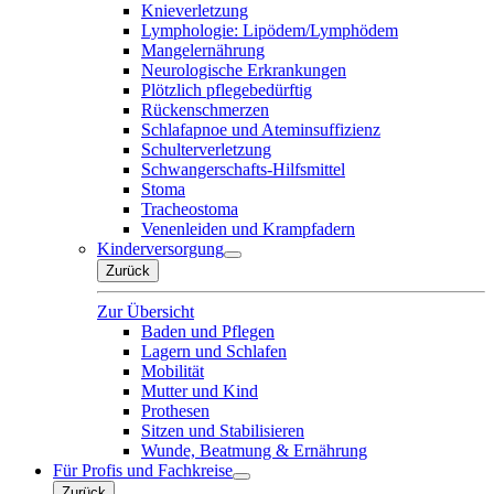
Knieverletzung
Lymphologie: Lipödem/Lymphödem
Mangelernährung
Neurologische Erkrankungen
Plötzlich pflegebedürftig
Rückenschmerzen
Schlafapnoe und Ateminsuffizienz
Schulterverletzung
Schwangerschafts-Hilfsmittel
Stoma
Tracheostoma
Venenleiden und Krampfadern
Kinderversorgung
Zurück
Zur Übersicht
Baden und Pflegen
Lagern und Schlafen
Mobilität
Mutter und Kind
Prothesen
Sitzen und Stabilisieren
Wunde, Beatmung & Ernährung
Für Profis und Fachkreise
Zurück