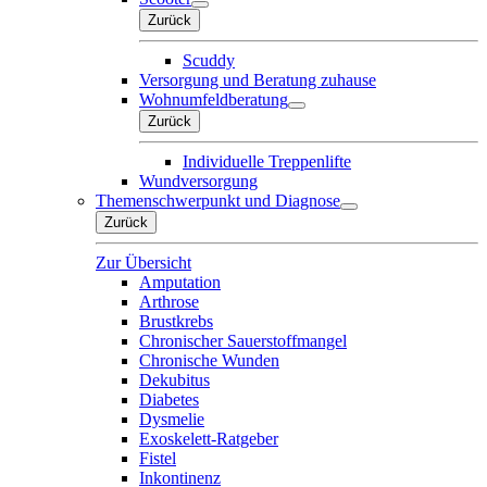
Zurück
Scuddy
Versorgung und Beratung zuhause
Wohnumfeldberatung
Zurück
Individuelle Treppenlifte
Wundversorgung
Themenschwerpunkt und Diagnose
Zurück
Zur Übersicht
Amputation
Arthrose
Brustkrebs
Chronischer Sauerstoffmangel
Chronische Wunden
Dekubitus
Diabetes
Dysmelie
Exoskelett-Ratgeber
Fistel
Inkontinenz