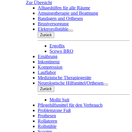
Zur Übersicht
Alltagshilfen für alle Räume
Atmungstherapie und Beatmung
Bandagen und Orthesen
Brustversorgung
Elektrorollstühle
Zurück
Ergoflix
Scewo BRO
Ernährung
Inkontinenz
Kompression
Lauflabor
Medizinische Therapiegeräte
Neurologische Hilfsmittel/Orthesen
Zurück
Mollii Suit
Pflegehilfsmittel für den Verbrauch
Problemzone Fuß
Prothesen
Rollatoren
Rollstühle
Scooter