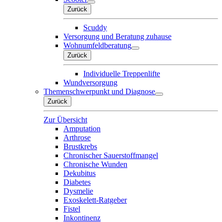
Zurück
Scuddy
Versorgung und Beratung zuhause
Wohnumfeldberatung
Zurück
Individuelle Treppenlifte
Wundversorgung
Themenschwerpunkt und Diagnose
Zurück
Zur Übersicht
Amputation
Arthrose
Brustkrebs
Chronischer Sauerstoffmangel
Chronische Wunden
Dekubitus
Diabetes
Dysmelie
Exoskelett-Ratgeber
Fistel
Inkontinenz