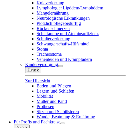
Knieverletzung
Lymphologie: Lipödem/Lymphödem
Mangelernährung
Neurologische Erkrankungen
Plötzlich pflegebedürftig
Rückenschmerzen
Schlafapnoe und Ateminsuffizienz
Schulterverletzung
Schwangerschafts-Hilfsmittel
Stoma
Tracheostoma
Venenleiden und Krampfadern
Kinderversorgung
Zurück
Zur Übersicht
Baden und Pflegen
Lagern und Schlafen
Mobilität
Mutter und Kind
Prothesen
Sitzen und Stabilisieren
Wunde, Beatmung & Ernährung
Für Profis und Fachkreise
Zurück