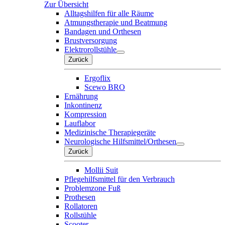
Zur Übersicht
Alltagshilfen für alle Räume
Atmungstherapie und Beatmung
Bandagen und Orthesen
Brustversorgung
Elektrorollstühle
Zurück
Ergoflix
Scewo BRO
Ernährung
Inkontinenz
Kompression
Lauflabor
Medizinische Therapiegeräte
Neurologische Hilfsmittel/Orthesen
Zurück
Mollii Suit
Pflegehilfsmittel für den Verbrauch
Problemzone Fuß
Prothesen
Rollatoren
Rollstühle
Scooter